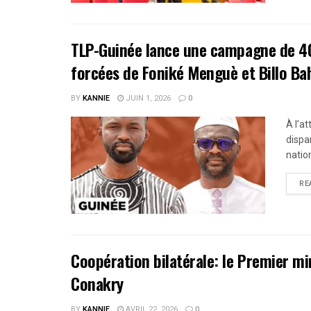
TLP-Guinée lance une campagne de 40 j
forcées de Foniké Menguè et Billo Ba
BY
KANNIE
JUIN 1, 2026
0
À l’at
dispa
natio
RE
Coopération bilatérale: le Premier min
Conakry
BY
KANNIE
AVRIL 22, 2026
0