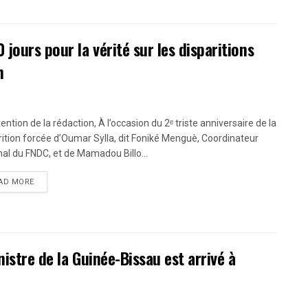
ours pour la vérité sur les disparitions
h
tention de la rédaction, À l’occasion du 2ᵉ triste anniversaire de la
rition forcée d’Oumar Sylla, dit Foniké Menguè, Coordinateur
nal du FNDC, et de Mamadou Billo...
AD MORE
istre de la Guinée-Bissau est arrivé à