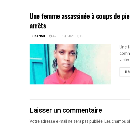
Une femme assassinée à coups de pier
arrêts
BY
KANNIE
AVRIL 13, 2026
0
Une f
commu
victim
RE
Laisser un commentaire
Votre adresse e-mail ne sera pas publiée.
Les champs ob