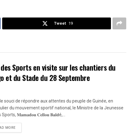
Tweet
19
 des Sports en visite sur les chantiers du
go et du Stade du 28 Septembre
le souci de répondre aux attentes du peuple de Guinée, en
culier du mouvement sportif national, le Ministre de la Jeunesse
ports, 𝐌𝐚𝐦𝐚𝐝𝐨𝐮 𝐂𝐞𝐥𝐥𝐨𝐮 𝐁𝐚𝐥𝐝é,...
AD MORE