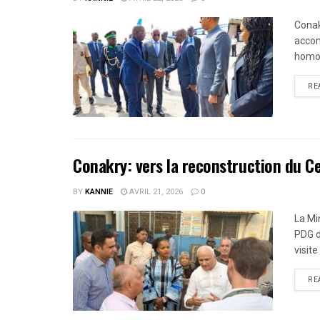
Conak
accom
homol
RE
Conakry: vers la reconstruction du C
BY
KANNIE
AVRIL 21, 2026
0
La Mi
PDG d
visite
RE