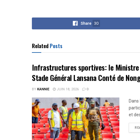
Share
30
Related
Posts
Infrastructures sportives: le Ministre
Stade Général Lansana Conté de Non
BY
KANNIE
JUIN 18, 2026
0
Dans 
parti
et des S
RE